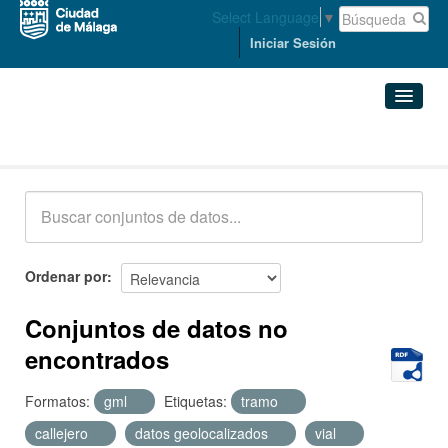
Select Language
▼
Iniciar Sesión
Conjuntos de datos
Conjuntos de datos
Organizaciones
Grupos
Ordenar por
Acerca de
Conjuntos de datos no
encontrados
Formatos:
gml
Etiquetas:
tramo
callejero
datos geolocalizados
vial