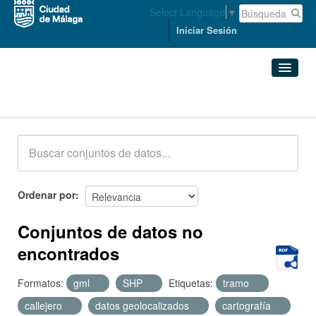
Select Language
▼
Iniciar Sesión
Conjuntos de datos
Conjuntos de datos
Organizaciones
Grupos
Ordenar por
Acerca de
Conjuntos de datos no
encontrados
Formatos:
gml
SHP
Etiquetas:
tramo
callejero
datos geolocalizados
cartografía