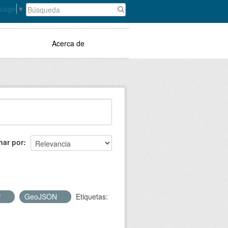
guage
▼
Acerca de
nar por
P
GeoJSON
Etiquetas: