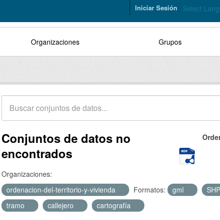
Iniciar Sesión
Select Lan
Organizaciones
Grupos
Conjuntos de datos no
Orde
encontrados
Organizaciones:
ordenacion-del-territorio-y-vivienda
Formatos:
gml
SH
tramo
callejero
cartografía