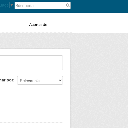
guage
▼
Acerca de
nar por