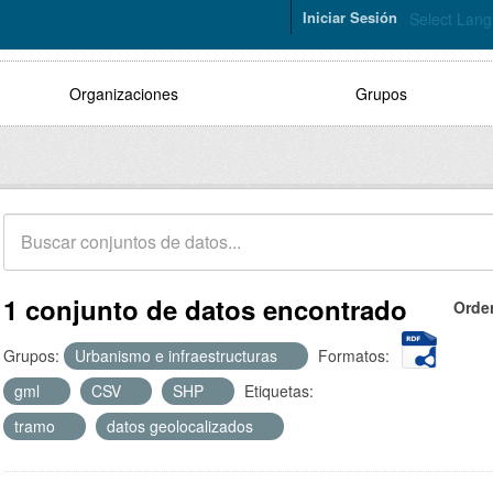
Iniciar Sesión
Select Lan
Organizaciones
Grupos
1 conjunto de datos encontrado
Orde
Grupos:
Urbanismo e infraestructuras
Formatos:
gml
CSV
SHP
Etiquetas:
tramo
datos geolocalizados