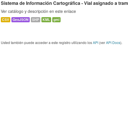
Sistema de Información Cartográfica - Vial asignado a tra
Ver catálogo y descripción en este enlace
CSV
GeoJSON
SHP
KML
gml
Usted también puede acceder a este registro utilizando los
API
(ver
API Docs
).