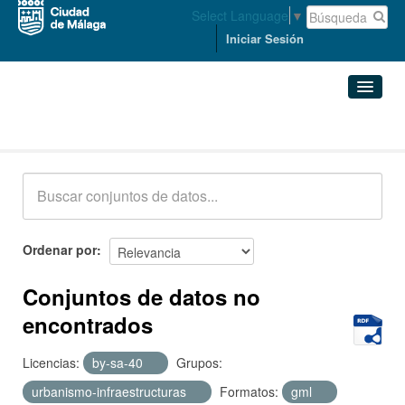
Select Language
▼
Iniciar Sesión
Conjuntos de datos
Conjuntos de datos
Organizaciones
Grupos
Ordenar por
Acerca de
Conjuntos de datos no
encontrados
Licencias:
by-sa-40
Grupos:
urbanismo-infraestructuras
Formatos:
gml