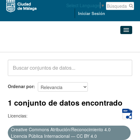
Select Language
▼
Iniciar Sesión
Conjuntos de datos
Conjuntos de datos
Organizaciones
Grupos
Ordenar por
Acerca de
1 conjunto de datos encontrado
Licencias:
Creative Commons Atribución/Reconocimiento 4.0
Licencia Pública Internacional — CC BY 4.0