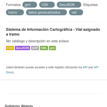
Formatos:
gml
CSV
GeoJSON
Etiquetas:
tramo
datos geolocalizados
vial
Sistema de Información Cartográfica - Vial asignado
a tramo
Ver catálogo y descripción en este enlace
CSV
GeoJSON
SHP
KML
gml
Usted también puede acceder a este registro utilizando los
API
(ver
API
Docs
).
Gobierno Abierto