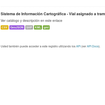
Sistema de Información Cartográfica - Vial asignado a tra
Ver catálogo y descripción en este enlace
CSV
GeoJSON
SHP
KML
gml
Usted también puede acceder a este registro utilizando los
API
(ver
API Docs
).