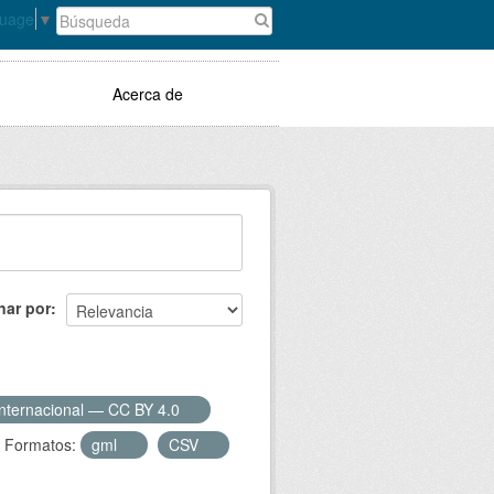
guage
▼
Acerca de
nar por
Internacional — CC BY 4.0
Formatos:
gml
CSV