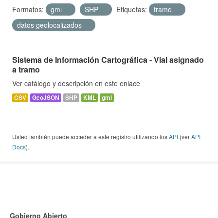
Formatos:
gml
SHP
Etiquetas:
tramo
datos geolocalizados
Sistema de Información Cartográfica - Vial asignado
a tramo
Ver catálogo y descripción en este enlace
CSV
GeoJSON
SHP
KML
gml
Usted también puede acceder a este registro utilizando los
API
(ver
API
Docs
).
Gobierno Abierto