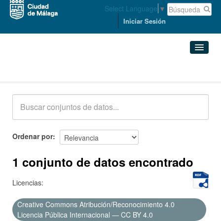
Select Language
▼
Iniciar Sesión
Conjuntos de datos
Conjuntos de datos
Organizaciones
Grupos
Ordenar por
Acerca de
1 conjunto de datos encontrado
Licencias:
Creative Commons Atribución/Reconocimiento 4.0
Licencia Pública Internacional — CC BY 4.0