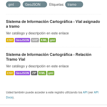
gml
GeoJSON
Etiquetas:
tramo
Sistema de Información Cartográfica - Vial asignado
a tramo
Ver catálogo y descripción en este enlace
CSV
GeoJSON
SHP
KML
gml
Sistema de Información Cartográfica - Relación
Tramo Vial
Ver catálogo y descripción en este enlace
CSV
GeoJSON
ZIP
KML
gml
Usted también puede acceder a este registro utilizando los
API
(ver
API
Docs
).