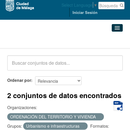
Select Language
▼
Iniciar Sesión
Conjuntos de datos
Conjuntos de datos
Organizaciones
Grupos
Ordenar por
Acerca de
2 conjuntos de datos encontrados
Organizaciones:
ORDENACIÓN DEL TERRITORIO Y VIVIENDA
Grupos:
Urbanismo e infraestructuras
Formatos: