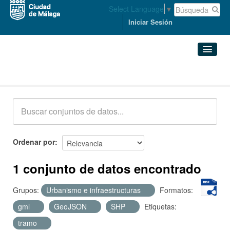
Select Language
▼
Iniciar Sesión
Conjuntos de datos
Conjuntos de datos
Organizaciones
Grupos
Ordenar por
Acerca de
1 conjunto de datos encontrado
Grupos:
Urbanismo e infraestructuras
Formatos:
gml
GeoJSON
SHP
Etiquetas:
tramo