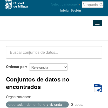
Select Language
▼
Iniciar Sesión
Conjuntos de datos
Conjuntos de datos
Organizaciones
Grupos
Ordenar por
Acerca de
Conjuntos de datos no
encontrados
Organizaciones:
ordenacion-del-territorio-y-vivienda
Grupos: