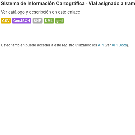
Sistema de Información Cartográfica - Vial asignado a tra
Ver catálogo y descripción en este enlace
CSV
GeoJSON
SHP
KML
gml
Usted también puede acceder a este registro utilizando los
API
(ver
API Docs
).