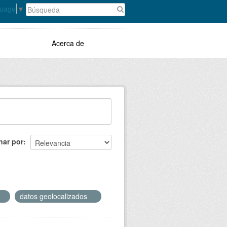
guage
▼
Acerca de
nar por
datos geolocalizados