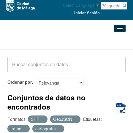
Select Language
▼
Iniciar Sesión
Conjuntos de datos
Conjuntos de datos
Organizaciones
Grupos
Ordenar por
Acerca de
Conjuntos de datos no
encontrados
Formatos:
SHP
GeoJSON
Etiquetas:
tramo
cartografía