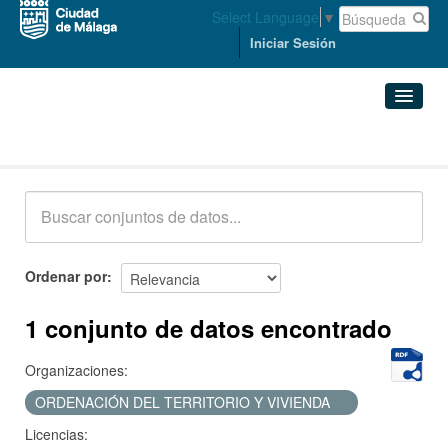
Select Language
▼
Iniciar Sesión
Conjuntos de datos
Conjuntos de datos
Organizaciones
Grupos
Ordenar por
Acerca de
1 conjunto de datos encontrado
Organizaciones:
ORDENACIÓN DEL TERRITORIO Y VIVIENDA
Licencias: