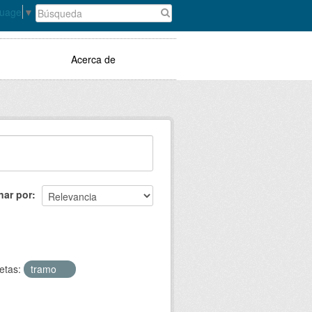
guage
▼
Acerca de
nar por
etas:
tramo