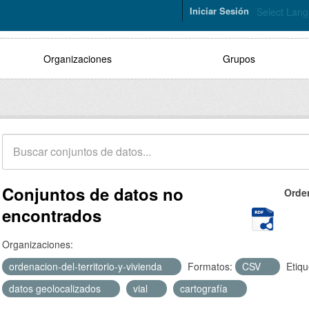
Iniciar Sesión
Select Lan
Organizaciones
Grupos
Conjuntos de datos no
Orde
encontrados
Organizaciones:
ordenacion-del-territorio-y-vivienda
Formatos:
CSV
Etiqu
datos geolocalizados
vial
cartografía