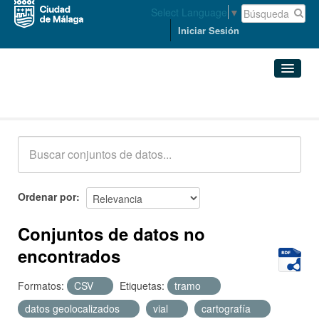
Select Language
▼
Iniciar Sesión
Conjuntos de datos
Conjuntos de datos
Organizaciones
Grupos
Ordenar por
Acerca de
Conjuntos de datos no
encontrados
Formatos:
CSV
Etiquetas:
tramo
datos geolocalizados
vial
cartografía