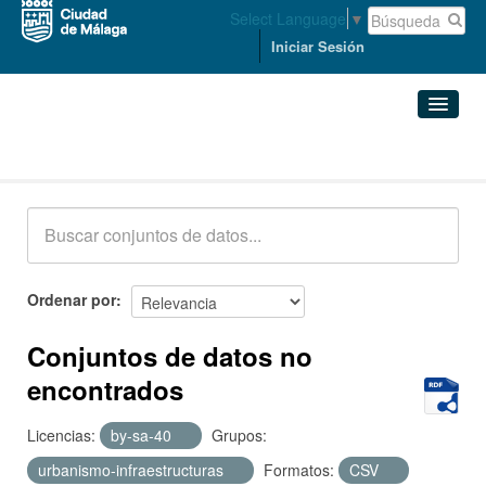
Select Language
▼
Iniciar Sesión
Conjuntos de datos
Conjuntos de datos
Organizaciones
Grupos
Ordenar por
Acerca de
Conjuntos de datos no
encontrados
Licencias:
by-sa-40
Grupos:
urbanismo-infraestructuras
Formatos:
CSV