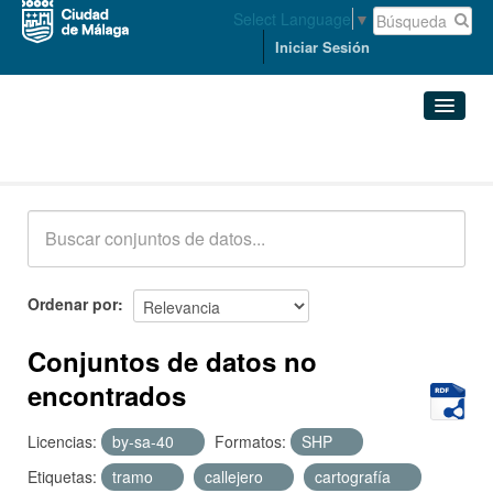
Select Language
▼
Iniciar Sesión
Conjuntos de datos
Conjuntos de datos
Organizaciones
Grupos
Ordenar por
Acerca de
Conjuntos de datos no
encontrados
Licencias:
by-sa-40
Formatos:
SHP
Etiquetas:
tramo
callejero
cartografía