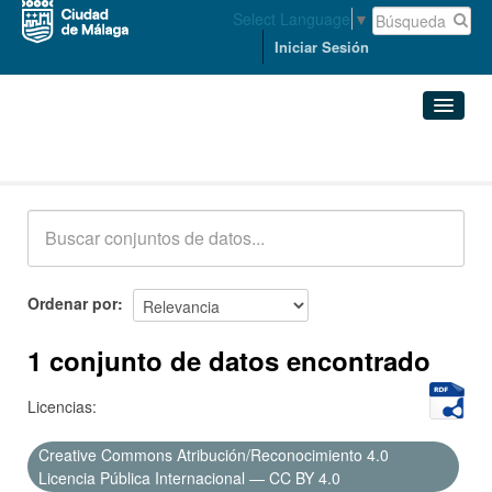
Select Language
▼
Iniciar Sesión
Conjuntos de datos
Conjuntos de datos
Organizaciones
Grupos
Ordenar por
Acerca de
1 conjunto de datos encontrado
Licencias:
Creative Commons Atribución/Reconocimiento 4.0
Licencia Pública Internacional — CC BY 4.0