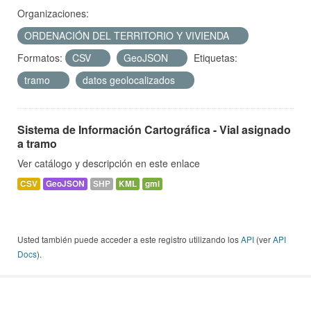
Organizaciones:
ORDENACIÓN DEL TERRITORIO Y VIVIENDA
Formatos:
CSV
GeoJSON
Etiquetas:
tramo
datos geolocalizados
Sistema de Información Cartográfica - Vial asignado
a tramo
Ver catálogo y descripción en este enlace
CSV
GeoJSON
SHP
KML
gml
Usted también puede acceder a este registro utilizando los
API
(ver
API
Docs
).