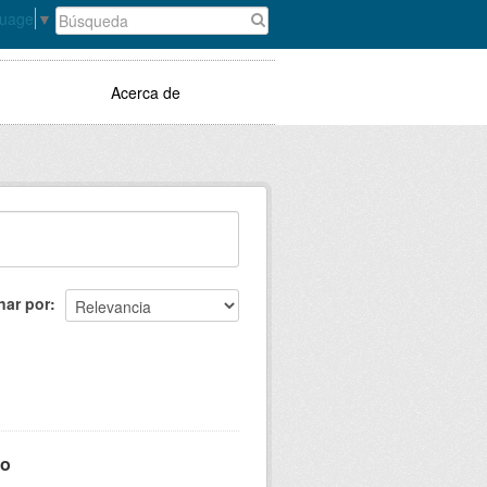
guage
▼
Acerca de
nar por
mo