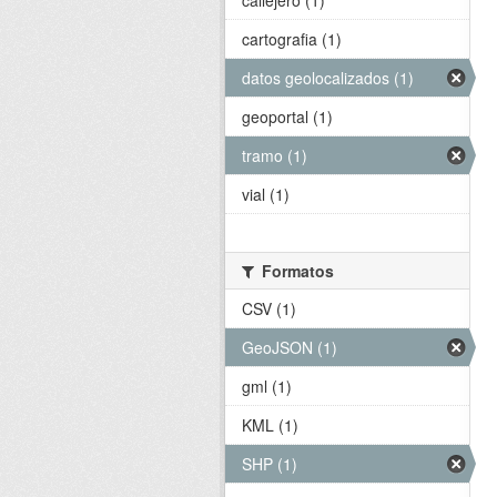
callejero (1)
cartografia (1)
datos geolocalizados (1)
geoportal (1)
tramo (1)
vial (1)
Formatos
CSV (1)
GeoJSON (1)
gml (1)
KML (1)
SHP (1)