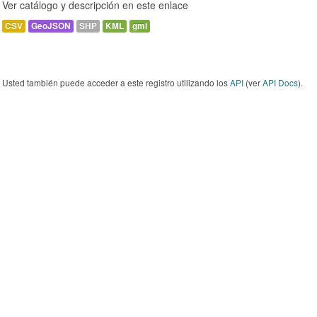
Ver catálogo y descripción en este enlace
CSV
GeoJSON
SHP
KML
gml
Usted también puede acceder a este registro utilizando los
API
(ver
API Docs
).