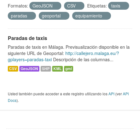
Formatos:
GeoJSON
CSV
Etiquetas:
taxis
paradas
geoportal
equipamiento
Paradas de taxis
Paradas de taxis en Málaga. Previsualización disponible en la
siguiente URL de Geoportal:
http://callejero.malaga.eu/?
gplayers=paradas-taxi
Descripción de las columnas...
CSV
GeoJSON
SHP
KML
gml
Usted también puede acceder a este registro utilizando los
API
(ver
API
Docs
).