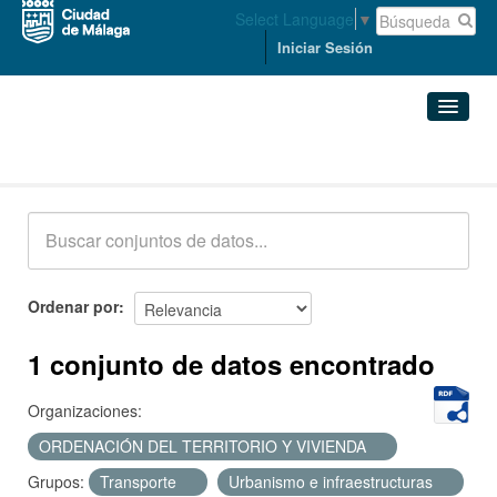
Select Language
▼
Iniciar Sesión
Conjuntos de datos
Conjuntos de datos
Organizaciones
Grupos
Ordenar por
Acerca de
1 conjunto de datos encontrado
Organizaciones:
ORDENACIÓN DEL TERRITORIO Y VIVIENDA
Grupos:
Transporte
Urbanismo e infraestructuras