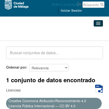
Select Language
▼
Iniciar Sesión
Conjuntos de datos
Conjuntos de datos
Organizaciones
Grupos
Ordenar por
Acerca de
1 conjunto de datos encontrado
Licencias:
Creative Commons Atribución/Reconocimiento 4.0
Licencia Pública Internacional — CC BY 4.0