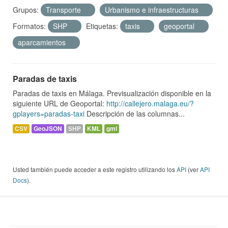
Grupos:
Transporte
Urbanismo e infraestructuras
Formatos:
SHP
Etiquetas:
taxis
geoportal
aparcamientos
Paradas de taxis
Paradas de taxis en Málaga. Previsualización disponible en la
siguiente URL de Geoportal:
http://callejero.malaga.eu/?
gplayers=paradas-taxi
Descripción de las columnas...
CSV
GeoJSON
SHP
KML
gml
Usted también puede acceder a este registro utilizando los
API
(ver
API
Docs
).