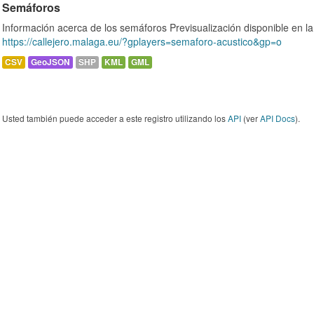
Semáforos
Información acerca de los semáforos Previsualización disponible en l
https://callejero.malaga.eu/?gplayers=semaforo-acustico&gp=o
CSV
GeoJSON
SHP
KML
GML
Usted también puede acceder a este registro utilizando los
API
(ver
API Docs
).