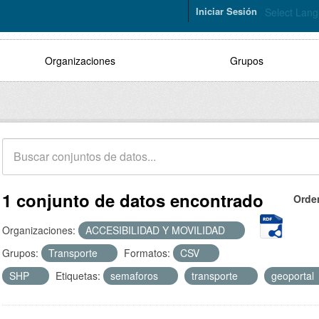
Iniciar Sesión
Select Lan
Organizaciones
Grupos
1 conjunto de datos encontrado
Orde
Organizaciones:
ACCESIBILIDAD Y MOVILIDAD
Grupos:
Transporte
Formatos:
CSV
SHP
Etiquetas:
semaforos
transporte
geoportal