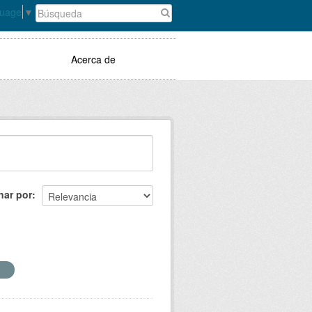
guage
▼
Acerca de
nar por