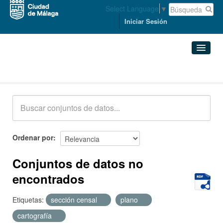
Select Language
▼
Iniciar Sesión
Conjuntos de datos
Conjuntos de datos
Organizaciones
Grupos
Ordenar por
Acerca de
Conjuntos de datos no
encontrados
Etiquetas:
sección censal
plano
cartografía