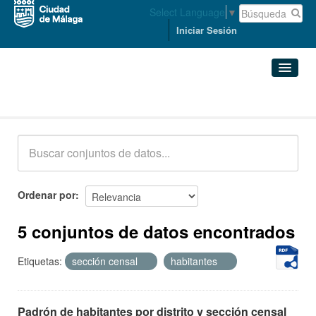
Select Language
▼
Iniciar Sesión
Conjuntos de datos
Conjuntos de datos
Organizaciones
Grupos
Ordenar por
Acerca de
5 conjuntos de datos encontrados
Etiquetas:
sección censal
habitantes
Padrón de habitantes por distrito y sección censal