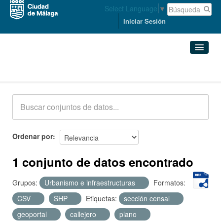
Select Language
▼
Iniciar Sesión
Conjuntos de datos
Conjuntos de datos
Organizaciones
Grupos
Ordenar por
Acerca de
1 conjunto de datos encontrado
Grupos:
Urbanismo e infraestructuras
Formatos:
CSV
SHP
Etiquetas:
sección censal
geoportal
callejero
plano