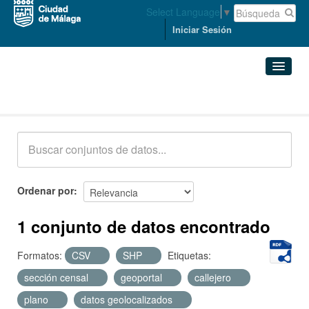
Select Language
▼
Iniciar Sesión
Conjuntos de datos
Conjuntos de datos
Organizaciones
Grupos
Ordenar por
Acerca de
1 conjunto de datos encontrado
Formatos:
CSV
SHP
Etiquetas:
sección censal
geoportal
callejero
plano
datos geolocalizados