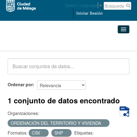
Select Language
▼
Iniciar Sesión
Conjuntos de datos
Conjuntos de datos
Organizaciones
Grupos
Ordenar por
Acerca de
1 conjunto de datos encontrado
Organizaciones:
ORDENACIÓN DEL TERRITORIO Y VIVIENDA
Formatos:
CSV
SHP
Etiquetas: