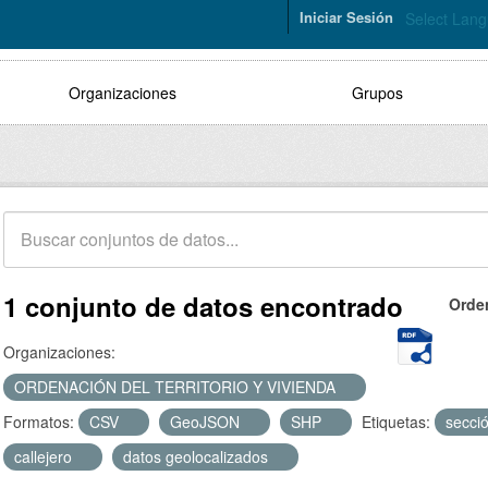
Iniciar Sesión
Select Lan
Organizaciones
Grupos
1 conjunto de datos encontrado
Orde
Organizaciones:
ORDENACIÓN DEL TERRITORIO Y VIVIENDA
Formatos:
CSV
GeoJSON
SHP
Etiquetas:
secci
callejero
datos geolocalizados