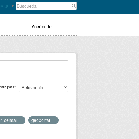
guage
▼
Acerca de
nar por
ón censal
geoportal