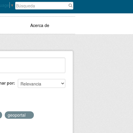
guage
▼
Acerca de
nar por
geoportal