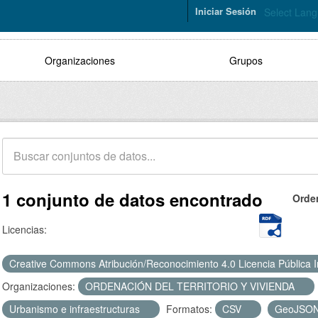
Iniciar Sesión
Select Lan
Organizaciones
Grupos
1 conjunto de datos encontrado
Orde
Licencias:
Creative Commons Atribución/Reconocimiento 4.0 Licencia Pública 
Organizaciones:
ORDENACIÓN DEL TERRITORIO Y VIVIENDA
Urbanismo e infraestructuras
Formatos:
CSV
GeoJSO