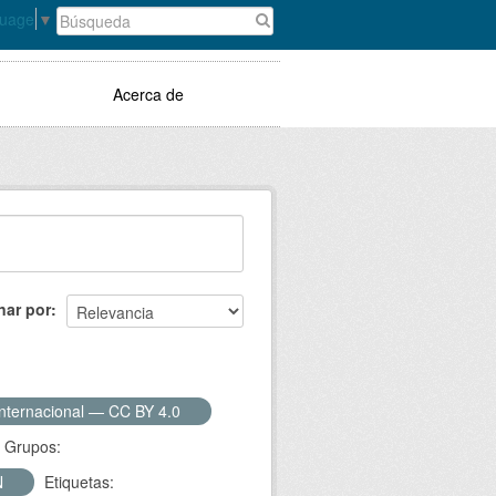
guage
▼
Acerca de
nar por
Internacional — CC BY 4.0
Grupos:
N
Etiquetas: