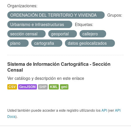
Organizaciones:
ORDENACIÓN DEL TERRITORIO Y VIVIENDA
Grupos:
Urbanismo e infraestructuras
Etiquetas:
sección censal
geoportal
callejero
plano
cartografia
datos geolocalizados
Sistema de Información Cartográfica - Sección
Censal
Ver catálogo y descripción en este enlace
CSV
GeoJSON
SHP
KML
gml
Usted también puede acceder a este registro utilizando los
API
(ver
API
Docs
).