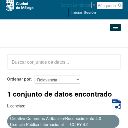
Select Language
▼
Iniciar Sesión
Conjuntos de datos
Conjuntos de datos
Organizaciones
Grupos
Ordenar por
Acerca de
1 conjunto de datos encontrado
Licencias:
Creative Commons Atribución/Reconocimiento 4.0
Licencia Pública Internacional — CC BY 4.0