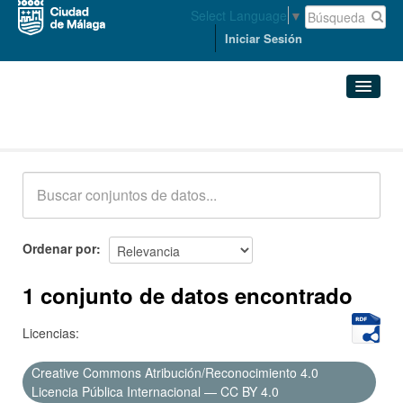
Select Language
▼
Iniciar Sesión
Conjuntos de datos
Conjuntos de datos
Organizaciones
Grupos
Ordenar por
Acerca de
1 conjunto de datos encontrado
Licencias:
Creative Commons Atribución/Reconocimiento 4.0
Licencia Pública Internacional — CC BY 4.0