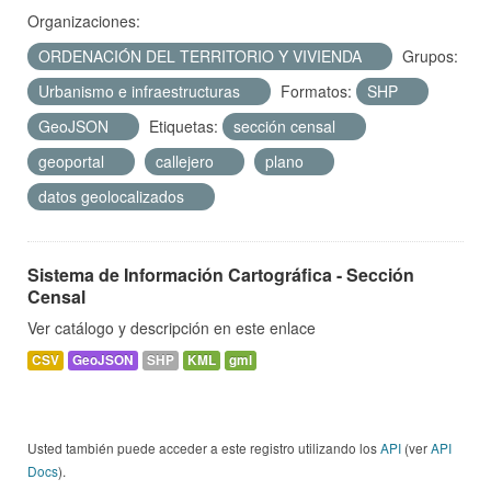
Organizaciones:
ORDENACIÓN DEL TERRITORIO Y VIVIENDA
Grupos:
Urbanismo e infraestructuras
Formatos:
SHP
GeoJSON
Etiquetas:
sección censal
geoportal
callejero
plano
datos geolocalizados
Sistema de Información Cartográfica - Sección
Censal
Ver catálogo y descripción en este enlace
CSV
GeoJSON
SHP
KML
gml
Usted también puede acceder a este registro utilizando los
API
(ver
API
Docs
).