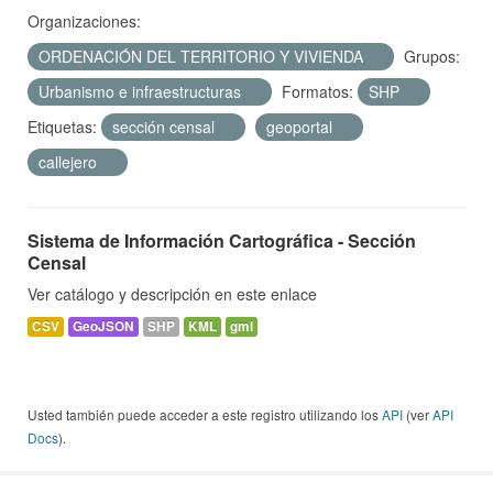
Organizaciones:
ORDENACIÓN DEL TERRITORIO Y VIVIENDA
Grupos:
Urbanismo e infraestructuras
Formatos:
SHP
Etiquetas:
sección censal
geoportal
callejero
Sistema de Información Cartográfica - Sección
Censal
Ver catálogo y descripción en este enlace
CSV
GeoJSON
SHP
KML
gml
Usted también puede acceder a este registro utilizando los
API
(ver
API
Docs
).