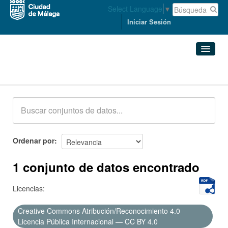
Select Language
▼
Iniciar Sesión
Conjuntos de datos
Conjuntos de datos
Organizaciones
Grupos
Ordenar por
Acerca de
1 conjunto de datos encontrado
Licencias:
Creative Commons Atribución/Reconocimiento 4.0
Licencia Pública Internacional — CC BY 4.0