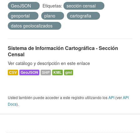
GeoJSON
Etiquetas:
sección censal
geoportal
plano
cartografia
datos geolocalizados
Sistema de Información Cartográfica - Sección
Censal
Ver catálogo y descripción en este enlace
CSV
GeoJSON
SHP
KML
gml
Usted también puede acceder a este registro utilizando los
API
(ver
API
Docs
).