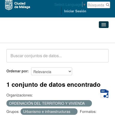
Select Language
▼
Iniciar Sesión
Conjuntos de datos
Conjuntos de datos
Organizaciones
Grupos
Ordenar por
Acerca de
1 conjunto de datos encontrado
Organizaciones:
ORDENACIÓN DEL TERRITORIO Y VIVIENDA
Grupos:
Urbanismo e infraestructuras
Formatos: