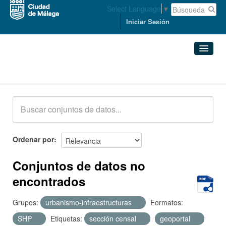
Select Language
▼
Iniciar Sesión
Conjuntos de datos
Conjuntos de datos
Organizaciones
Grupos
Ordenar por
Acerca de
Conjuntos de datos no
encontrados
Grupos:
urbanismo-infraestructuras
Formatos:
SHP
Etiquetas:
sección censal
geoportal