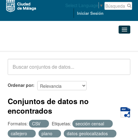
Select Language
▼
Iniciar Sesión
Conjuntos de datos
Conjuntos de datos
Organizaciones
Grupos
Ordenar por
Acerca de
Conjuntos de datos no
encontrados
Formatos:
CSV
Etiquetas:
sección censal
callejero
plano
datos geolocalizados