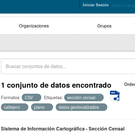
Iniciar Sesión
Select Lan
Organizaciones
Grupos
1 conjunto de datos encontrado
Orde
Formatos:
CSV
Etiquetas:
sección censal
callejero
plano
datos geolocalizados
Sistema de Información Cartográfica - Sección Censal