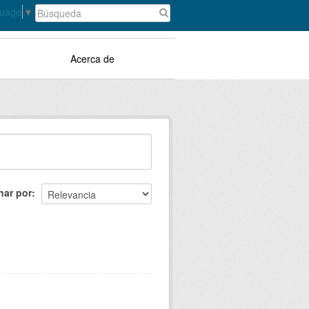
guage
▼
Acerca de
nar por