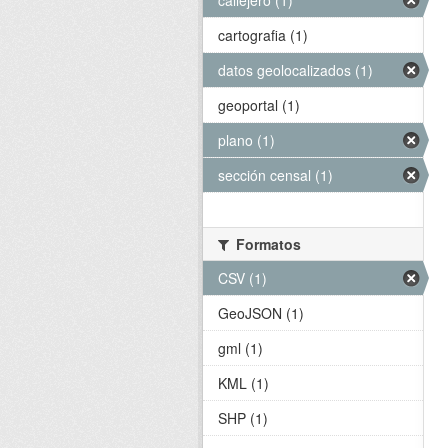
callejero (1)
cartografia (1)
datos geolocalizados (1)
geoportal (1)
plano (1)
sección censal (1)
Formatos
CSV (1)
GeoJSON (1)
gml (1)
KML (1)
SHP (1)