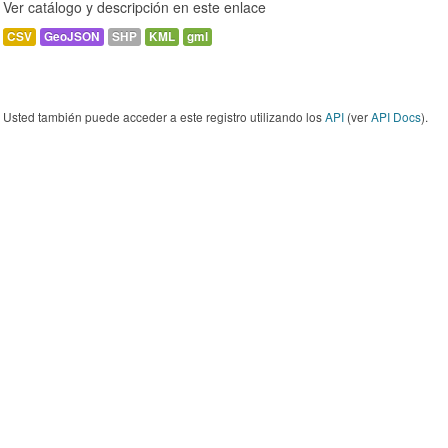
Ver catálogo y descripción en este enlace
CSV
GeoJSON
SHP
KML
gml
Usted también puede acceder a este registro utilizando los
API
(ver
API Docs
).