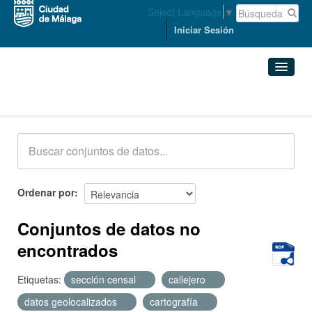
Select Language
▼
Iniciar Sesión
Conjuntos de datos
Conjuntos de datos
Organizaciones
Grupos
Ordenar por
Acerca de
Conjuntos de datos no
encontrados
Etiquetas:
sección censal
callejero
datos geolocalizados
cartografía