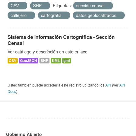
CSV
SHP
Etiquetas:
sección censal
callejero
cartografia
datos geolocalizados
Sistema de Información Cartográfica - Sección
Censal
Ver catálogo y descripción en este enlace
CSV
GeoJSON
SHP
KML
gml
Usted también puede acceder a este registro utilizando los
API
(ver
API
Docs
).
Gobierno Abierto