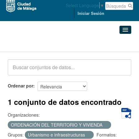
Select Language
▼
Iniciar Sesión
Conjuntos de datos
Conjuntos de datos
Organizaciones
Grupos
Ordenar por
Acerca de
1 conjunto de datos encontrado
Organizaciones:
ORDENACIÓN DEL TERRITORIO Y VIVIENDA
Grupos:
Urbanismo e infraestructuras
Formatos: