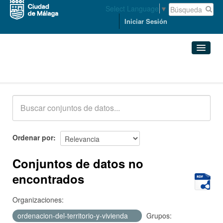
Select Language
▼
Iniciar Sesión
Conjuntos de datos
Conjuntos de datos
Organizaciones
Grupos
Ordenar por
Acerca de
Conjuntos de datos no
encontrados
Organizaciones:
ordenacion-del-territorio-y-vivienda
Grupos: