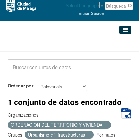
Select Language
▼
Iniciar Sesión
Conjuntos de datos
Conjuntos de datos
Organizaciones
Grupos
Ordenar por
Acerca de
1 conjunto de datos encontrado
Organizaciones:
ORDENACIÓN DEL TERRITORIO Y VIVIENDA
Grupos:
Urbanismo e infraestructuras
Formatos: