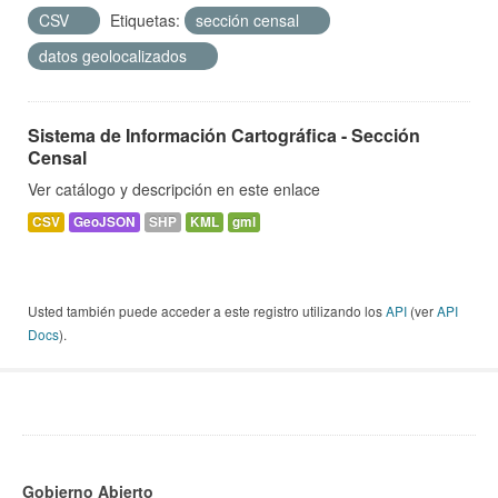
CSV
Etiquetas:
sección censal
datos geolocalizados
Sistema de Información Cartográfica - Sección
Censal
Ver catálogo y descripción en este enlace
CSV
GeoJSON
SHP
KML
gml
Usted también puede acceder a este registro utilizando los
API
(ver
API
Docs
).
Gobierno Abierto