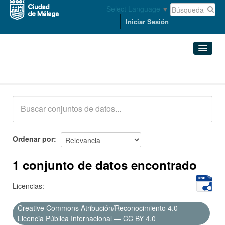
Select Language
▼
Iniciar Sesión
Conjuntos de datos
Conjuntos de datos
Organizaciones
Grupos
Ordenar por
Acerca de
1 conjunto de datos encontrado
Licencias:
Creative Commons Atribución/Reconocimiento 4.0
Licencia Pública Internacional — CC BY 4.0