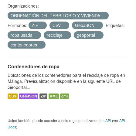
Organizaciones:
ORDENACIÓN DEL TERRITORIO Y VIVIENDA
Formatos:
ZIP
CSV
GeoJSON
Etiquetas:
ropa usada
reciclaje
geoportal
contenedores
Contenedores de ropa
Ubicaciones de los contenedores para el reciclaje de ropa en
Málaga. Previsualización disponible en la siguiente URL de
Geoportal...
CSV
GeoJSON
ZIP
KML
gml
Usted también puede acceder a este registro utilizando los
API
(ver
API
Docs
).