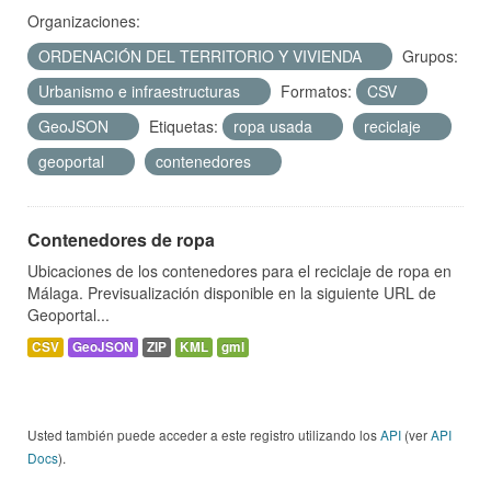
Organizaciones:
ORDENACIÓN DEL TERRITORIO Y VIVIENDA
Grupos:
Urbanismo e infraestructuras
Formatos:
CSV
GeoJSON
Etiquetas:
ropa usada
reciclaje
geoportal
contenedores
Contenedores de ropa
Ubicaciones de los contenedores para el reciclaje de ropa en
Málaga. Previsualización disponible en la siguiente URL de
Geoportal...
CSV
GeoJSON
ZIP
KML
gml
Usted también puede acceder a este registro utilizando los
API
(ver
API
Docs
).