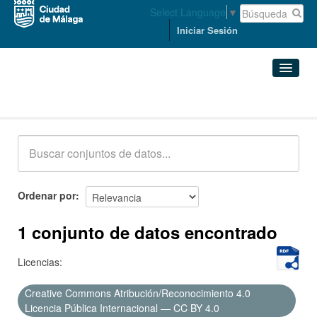
Select Language
▼
Iniciar Sesión
Conjuntos de datos
Conjuntos de datos
Organizaciones
Grupos
Ordenar por
Acerca de
1 conjunto de datos encontrado
Licencias:
Creative Commons Atribución/Reconocimiento 4.0
Licencia Pública Internacional — CC BY 4.0