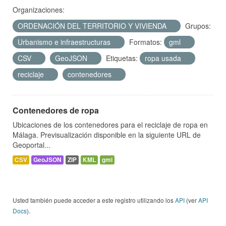
Organizaciones:
ORDENACIÓN DEL TERRITORIO Y VIVIENDA
Grupos:
Urbanismo e infraestructuras
Formatos:
gml
CSV
GeoJSON
Etiquetas:
ropa usada
reciclaje
contenedores
Contenedores de ropa
Ubicaciones de los contenedores para el reciclaje de ropa en
Málaga. Previsualización disponible en la siguiente URL de
Geoportal...
CSV
GeoJSON
ZIP
KML
gml
Usted también puede acceder a este registro utilizando los
API
(ver
API
Docs
).