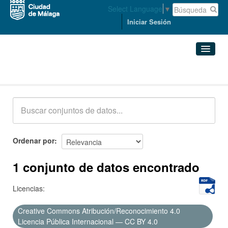
Select Language
▼
Iniciar Sesión
Conjuntos de datos
Conjuntos de datos
Organizaciones
Grupos
Ordenar por
Acerca de
1 conjunto de datos encontrado
Licencias:
Creative Commons Atribución/Reconocimiento 4.0
Licencia Pública Internacional — CC BY 4.0