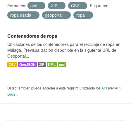
Formatos:
gml
ZIP
CSV
Etiquetas:
ropa usada
geoportal
ropa
Contenedores de ropa
Ubicaciones de los contenedores para el reciclaje de ropa en
Málaga. Previsualización disponible en la siguiente URL de
Geoportal...
CSV
GeoJSON
ZIP
KML
gml
Usted también puede acceder a este registro utilizando los
API
(ver
API
Docs
).