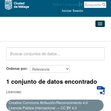
Select Language
▼
Iniciar Sesión
Conjuntos de datos
Conjuntos de datos
Organizaciones
Grupos
Ordenar por
Acerca de
1 conjunto de datos encontrado
Licencias:
Creative Commons Atribución/Reconocimiento 4.0
Licencia Pública Internacional — CC BY 4.0