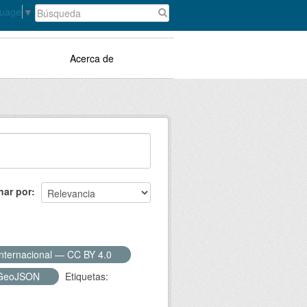
guage
▼
Acerca de
nar por
Internacional — CC BY 4.0
GeoJSON
Etiquetas: