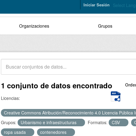
Iniciar Sesión
Select Lan
Organizaciones
Grupos
1 conjunto de datos encontrado
Orde
Licencias:
Creative Commons Atribución/Reconocimiento 4.0 Licencia Pública 
Grupos:
Urbanismo e infraestructuras
Formatos:
CSV
ropa usada
contenedores