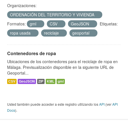
Organizaciones:
ORDENACIÓN DEL TERRITORIO Y VIVIENDA
Formatos:
gml
CSV
GeoJSON
Etiquetas:
ropa usada
reciclaje
geoportal
Contenedores de ropa
Ubicaciones de los contenedores para el reciclaje de ropa en
Málaga. Previsualización disponible en la siguiente URL de
Geoportal...
CSV
GeoJSON
ZIP
KML
gml
Usted también puede acceder a este registro utilizando los
API
(ver
API
Docs
).