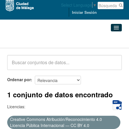
Select Language
▼
Iniciar Sesión
Conjuntos de datos
Conjuntos de datos
Organizaciones
Grupos
Ordenar por
Acerca de
1 conjunto de datos encontrado
Licencias:
Creative Commons Atribución/Reconocimiento 4.0
Licencia Pública Internacional — CC BY 4.0