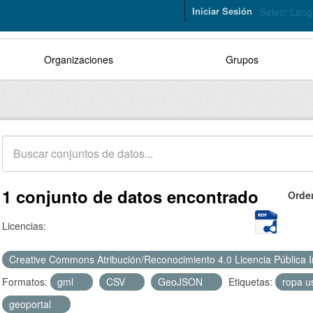
Iniciar Sesión
Select Lan
Organizaciones
Grupos
1 conjunto de datos encontrado
Orde
Licencias:
Creative Commons Atribución/Reconocimiento 4.0 Licencia Pública 
Formatos:
gml
CSV
GeoJSON
Etiquetas:
ropa 
geoportal