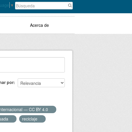
guage
▼
Acerca de
nar por
Internacional — CC BY 4.0
usada
reciclaje